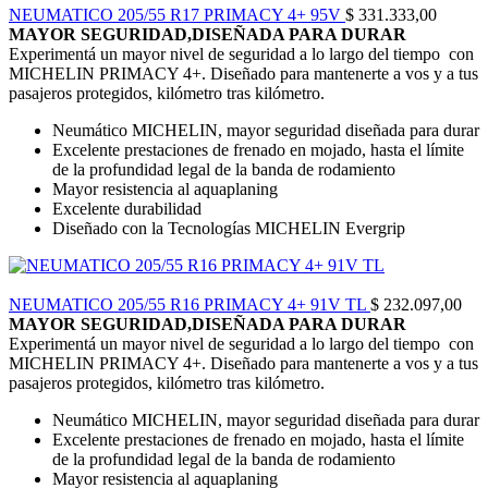
NEUMATICO 205/55 R17 PRIMACY 4+ 95V
$
331.333,00
Nuevo compuesto de piso All-Terrain
MAYOR SEGURIDAD,DISEÑADA PARA DURAR
Experimentá un mayor nivel de seguridad a lo largo del tiempo con
Formulado para incrementar la duración de las llantas tanto en
MICHELIN PRIMACY 4+. Diseñado para mantenerte a vos y a tus
pavimento como en condiciones fuera de la Carretera.
pasajeros protegidos, kilómetro tras kilómetro.
BFGoodrich All-Terrain T/A KO3 brinda mayor rudeza y
Neumático MICHELIN, mayor seguridad diseñada para durar
resistencia a los costados que los competidores.
Excelente prestaciones de frenado en mojado, hasta el límite
de la profundidad legal de la banda de rodamiento
TRACCIÓN TODO TERRENO
Mayor resistencia al aquaplaning
Excelente durabilidad
Laminillas 3D profundas y autobloqueantes / Ranuras para lodo.
Diseñado con la Tecnologías MICHELIN Evergrip
Desarrollados para aumentar el desempeño de tracción en lodo
y nieve.
NEUMATICO 205/55 R16 PRIMACY 4+ 91V TL
$
232.097,00
MAYOR SEGURIDAD,DISEÑADA PARA DURAR
Experimentá un mayor nivel de seguridad a lo largo del tiempo con
MICHELIN PRIMACY 4+. Diseñado para mantenerte a vos y a tus
pasajeros protegidos, kilómetro tras kilómetro.
Neumático MICHELIN, mayor seguridad diseñada para durar
Excelente prestaciones de frenado en mojado, hasta el límite
de la profundidad legal de la banda de rodamiento
Mayor resistencia al aquaplaning