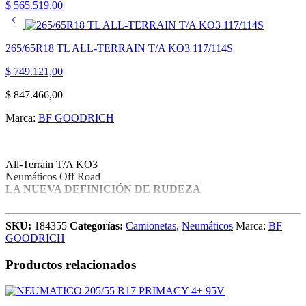
$
565.519,00
265/65R18 TL ALL-TERRAIN T/A KO3 117/114S
$
749.121,00
$
847.466,00
Marca:
BF GOODRICH
All-Terrain T/A KO3
Neumáticos Off Road
LA NUEVA DEFINICIÓN DE RUDEZA
LA LLANTA TODO TERRENO MÁS RUDA CON NUEVA
TECNOLOGÍA LISTA PARA APLASTAR A LA
SKU:
184355
Categorías:
Camionetas
,
Neumáticos
Marca:
BF
COMPETENCIA.
GOODRICH
CONSTRUIDA PARA DURAR
Productos relacionados
DISEÑADA PARA SOBRESALIR