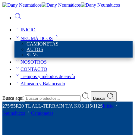
INICIO
NEUMÁTICOS
CAMIONETAS
AUTOS
SUVs
NOSOTROS
CONTACTO
Tiempos y métodos de envío
Alineado y Balanceado
Busca aquí
Buscar
275/55R20 TL ALL-TERRAIN T/A KO3 115/112S
Inicio
Neumáticos
Camionetas