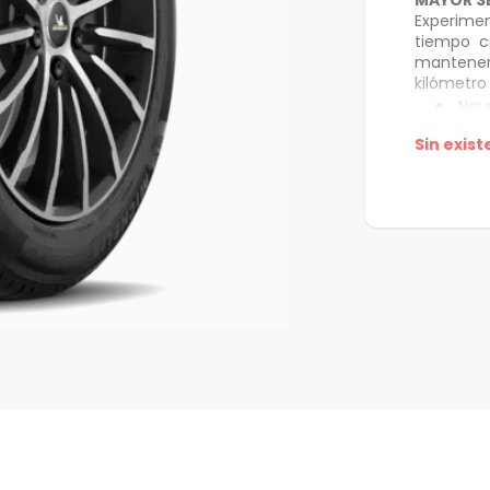
MAYOR S
Experimen
tiempo co
mantenert
kilómetro 
Neu
para d
Sin exist
Exc
hasta e
de rod
Mayo
Exce
Dise