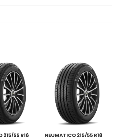
 215/55 R16
NEUMATICO 215/55 R18
NEUMAT