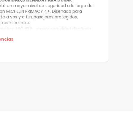
EGURIDAD,DISEÑADA PARA DURAR
tá un mayor nivel de seguridad a lo largo del
n MICHELIN PRIMACY 4+. Diseñado para
e a vos y a tus pasajeros protegidos,
tras kilómetro.
mático MICHELIN, mayor seguridad diseñada
urar
encias
elente prestaciones de frenado en mojado,
l límite de la profundidad legal de la banda
amiento
r resistencia al aquaplaning
lente durabilidad
ñado con la Tecnologías MICHELIN Evergrip