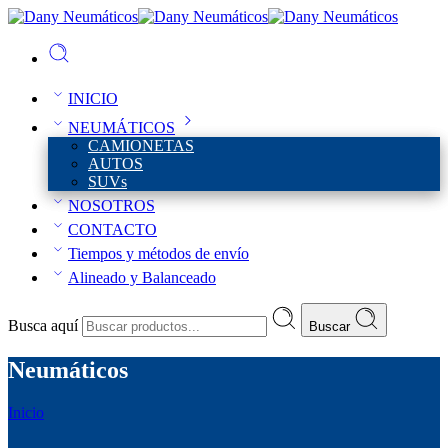
INICIO
NEUMÁTICOS
CAMIONETAS
AUTOS
SUVs
NOSOTROS
CONTACTO
Tiempos y métodos de envío
Alineado y Balanceado
Busca aquí
Buscar
Neumáticos
Inicio