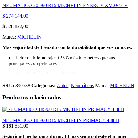
NEUMATICO 205/60 R15 MICHELIN ENERGY XM2+ 91V
$
274.144,00
$
328.822,00
Marca:
MICHELIN
Más seguridad de frenado con la durabilidad que vos conocés.
Lider en kilometraje: +25% más kilómetros que sus
principales competidores
Seguridad superior de principio a fin.
Neumáticos diseñados para optimizar el consumo de energía
SKU:
890588
Categorías:
Autos
,
Neumáticos
Marca:
MICHELIN
y prolongar la experiencia de manejo.
Productos relacionados
Más seguridad de frenado con la durabili.
Apto para vehículos eléctricos
NEUMATICO 185/60 R15 MICHELIN PRIMACY 4 88H
$
181.531,00
Seguridad hecha para durar. El más seguro desde el primer