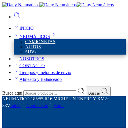
INICIO
NEUMÁTICOS
CAMIONETAS
AUTOS
SUVs
NOSOTROS
CONTACTO
Tiempos y métodos de envío
Alineado y Balanceado
Busca aquí
Buscar
NEUMATICO 185/55 R16 MICHELIN ENERGY XM2+
83V
Inicio
Neumáticos
Autos