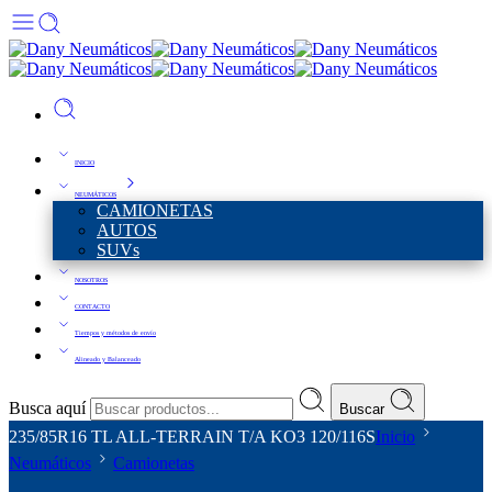
INICIO
NEUMÁTICOS
CAMIONETAS
AUTOS
SUVs
NOSOTROS
CONTACTO
Tiempos y métodos de envío
Alineado y Balanceado
Busca aquí
Buscar
235/85R16 TL ALL-TERRAIN T/A KO3 120/116S
Inicio
Neumáticos
Camionetas