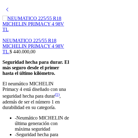
DISEÑADA PARA SOBRESALIR
Nuevo compuesto de piso All-Terrain
Formulado para incrementar la duración de las llantas tanto en
pavimento como en condiciones fuera de la Carretera.
NEUMATICO 225/55 R18
MICHELIN PRIMACY 4 98V
BFGoodrich All-Terrain T/A KO3 brinda mayor rudeza y
TL
$
440.000,00
resistencia a los costados que los competidores.
Seguridad hecha para durar. El
TRACCIÓN TODO TERRENO
más seguro desde el primer
hasta el último kilómetro.
Laminillas 3D profundas y autobloqueantes / Ranuras para lodo.
Desarrollados para aumentar el desempeño de tracción en lodo
El neumático MICHELIN
y nieve.
Primacy 4 está diseñado con una
(1)
seguridad hecha para durar
,
además de ser el número 1 en
durabilidad en su categoría.
-Neumático MICHELIN de
última generación con
máxima seguridad
-Seguridad hecha para