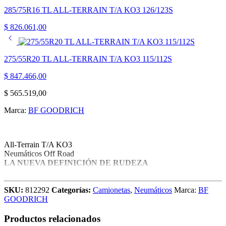
285/75R16 TL ALL-TERRAIN T/A KO3 126/123S
$
826.061,00
275/55R20 TL ALL-TERRAIN T/A KO3 115/112S
$
847.466,00
$
565.519,00
Marca:
BF GOODRICH
All-Terrain T/A KO3
Neumáticos Off Road
LA NUEVA DEFINICIÓN DE RUDEZA
LA LLANTA TODO TERRENO MÁS RUDA CON NUEVA
TECNOLOGÍA LISTA PARA APLASTAR A LA
SKU:
812292
Categorías:
Camionetas
,
Neumáticos
Marca:
BF
COMPETENCIA.
GOODRICH
CONSTRUIDA PARA DURAR
Productos relacionados