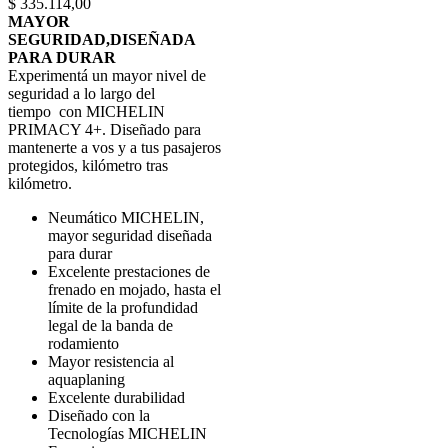
$
335.114,00
espacios más anchos, tanto en el neumático nuevo como desgastado,
MAYOR
para una mejor evacuación de agua y un frenado óptimo.
SEGURIDAD,DISEÑADA
TECNOLOGÍA MICHELIN EVERGRIP
PARA DURAR
Experimentá un mayor nivel de
Compuesto de última generación que proporciona una adherencia
seguridad a lo largo del
óptima en el frenado en mojado desde el primer hasta el último
tiempo con MICHELIN
kilómetro, sin comprometer la durabilidad.
PRIMACY 4+. Diseñado para
TECNOLOGÍA MICHELIN SILENT RIB
mantenerte a vos y a tus pasajeros
protegidos, kilómetro tras
Diseño de escultura optimizado para reducir el ruido al rodar y
kilómetro.
mejorar el confort.
Neumático MICHELIN,
TECNOLOGÍA MICHELIN MAXTOUCH
mayor seguridad diseñada
para durar
Maximiza el área de contacto con el suelo y distribuye
Excelente prestaciones de
uniformemente las fuerzas de aceleración, frenada y curva,
frenado en mojado, hasta el
proporcionando un desgaste más uniforme para una mayor duración,
límite de la profundidad
sin comprometer la seguridad
legal de la banda de
rodamiento
Mayor resistencia al
aquaplaning
Excelente durabilidad
Diseñado con la
Tecnologías MICHELIN