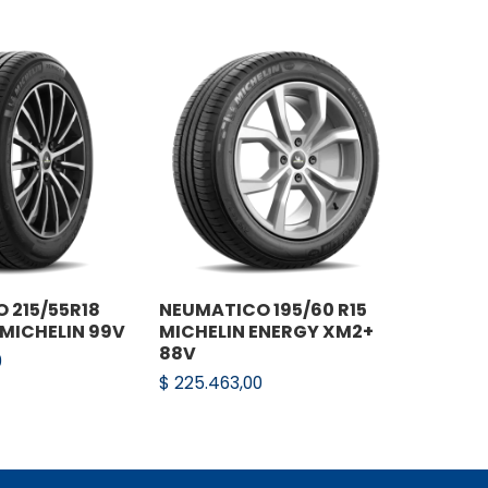
 duración, sin comprometer la seguridad
 215/55R18
NEUMATICO 195/60 R15
NEUMAT
 MICHELIN 99V
MICHELIN ENERGY XM2+
MICHEL
88V
89H
0
$
225.463,00
$
314.54