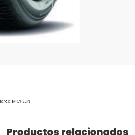
Increment
transvers
neumátic
evacuació
TECNOLOG
Compuest
adherenci
primer ha
durabilida
TECNOLOG
Diseño de
rodar y me
arca:
MICHELIN
TECNOLO
Maximiza 
uniformem
Productos relacionados
curva, pr