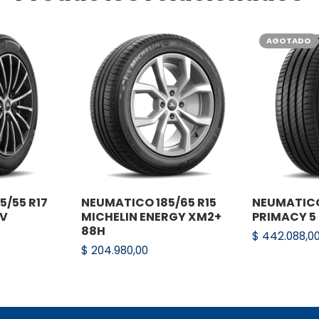
una mayor
AGOTADO
/55 R17
NEUMATICO 185/65 R15
NEUMATICO
5V
MICHELIN ENERGY XM2+
PRIMACY 5
88H
$
442.088,0
$
204.980,00