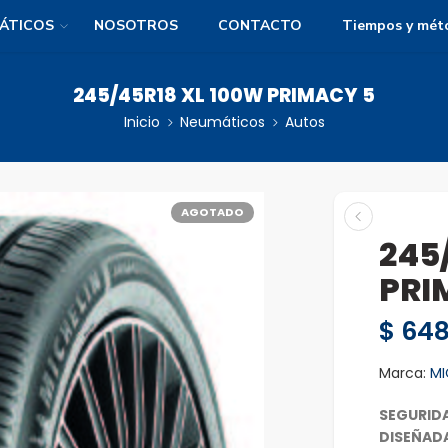
ÁTICOS
NOSOTROS
CONTACTO
Tiempos y mét
245/45R18 XL 100W PRIMACY 5
Inicio
Neumáticos
Autos
AGOTADO
245
PRI
$
648
Marca:
MI
SEGURID
DISEÑAD