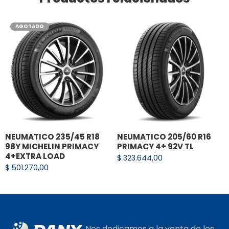
rudeza y resistencia a los costados que los
competidores.
AGOTADO
TRACCIÓN TODO TERRENO
Laminillas 3D profundas y autobloqueantes /
Ranuras para lodo.
Desarrollados para aumentar el
desempeño de tracción en lodo y nieve.
NEUMATICO 235/45 R18
NEUMATICO 205/60 R16
98Y MICHELIN PRIMACY
PRIMACY 4+ 92V TL
4+EXTRA LOAD
$
323.644,00
$
501.270,00
Nos dedicamos a la venta de los