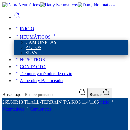
INICIO
NEUMÁTICOS
CAMIONETAS
AUTOS
SUVs
NOSOTROS
CONTACTO
Tiempos y métodos de envío
Alineado y Balanceado
Busca aquí
Buscar
265/60R18 TL ALL-TERRAIN T/A KO3 114/110S
Inicio
Neumáticos
Camionetas