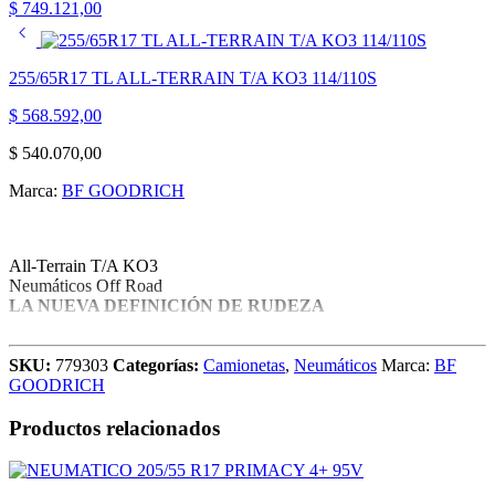
$
749.121,00
255/65R17 TL ALL-TERRAIN T/A KO3 114/110S
$
568.592,00
$
540.070,00
Marca:
BF GOODRICH
All-Terrain T/A KO3
Neumáticos Off Road
LA NUEVA DEFINICIÓN DE RUDEZA
LA LLANTA TODO TERRENO MÁS RUDA CON NUEVA
TECNOLOGÍA LISTA PARA APLASTAR A LA
SKU:
779303
Categorías:
Camionetas
,
Neumáticos
Marca:
BF
COMPETENCIA.
GOODRICH
CONSTRUIDA PARA DURAR
Productos relacionados
DISEÑADA PARA SOBRESALIR