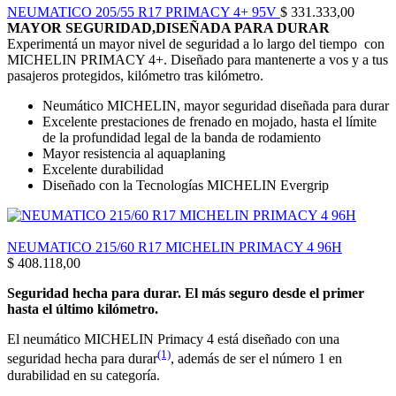
NEUMATICO 205/55 R17 PRIMACY 4+ 95V
$
331.333,00
Nuevo compuesto de piso All-Terrain
MAYOR SEGURIDAD,DISEÑADA PARA DURAR
Experimentá un mayor nivel de seguridad a lo largo del tiempo con
Formulado para incrementar la duración de las llantas tanto en
MICHELIN PRIMACY 4+. Diseñado para mantenerte a vos y a tus
pavimento como en condiciones fuera de la Carretera.
pasajeros protegidos, kilómetro tras kilómetro.
BFGoodrich All-Terrain T/A KO3 brinda mayor rudeza y
Neumático MICHELIN, mayor seguridad diseñada para durar
resistencia a los costados que los competidores.
Excelente prestaciones de frenado en mojado, hasta el límite
de la profundidad legal de la banda de rodamiento
TRACCIÓN TODO TERRENO
Mayor resistencia al aquaplaning
Excelente durabilidad
Laminillas 3D profundas y autobloqueantes / Ranuras para lodo.
Diseñado con la Tecnologías MICHELIN Evergrip
Desarrollados para aumentar el desempeño de tracción en lodo
y nieve.
NEUMATICO 215/60 R17 MICHELIN PRIMACY 4 96H
$
408.118,00
Seguridad hecha para durar. El más seguro desde el primer
hasta el último kilómetro.
El neumático MICHELIN Primacy 4 está diseñado con una
(1)
seguridad hecha para durar
, además de ser el número 1 en
durabilidad en su categoría.