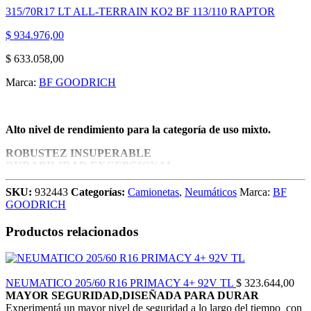
315/70R17 LT ALL-TERRAIN KO2 BF 113/110 RAPTOR
$
934.976,00
$
633.058,00
Marca:
BF GOODRICH
Alto nivel de rendimiento para la categoría de uso mixto.
ROBUSTEZ INSUPERABLE
DURABILIDAD EXCEPCIONAL
TRACCIÓN INIGUALABLE
Goma más resistente a cortes y agresiones
SKU:
932443
Categorías:
Camionetas
,
Neumáticos
Marca:
BF
Goma especial para uso off-road; escultura que distribuye mejor los
GOODRICH
esfuerzos de la banda de rodamiento y expulsores de piedras
Hombro con tacos de goma diferentes y alternados, barras
Productos relacionados
expulsoras de barro y tacos en el lateral
NEUMATICO 205/60 R16 PRIMACY 4+ 92V TL
$
323.644,00
MAYOR SEGURIDAD,DISEÑADA PARA DURAR
Experimentá un mayor nivel de seguridad a lo largo del tiempo con