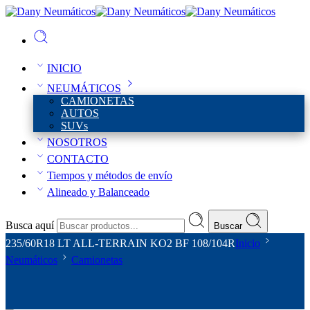
INICIO
NEUMÁTICOS
CAMIONETAS
AUTOS
SUVs
NOSOTROS
CONTACTO
Tiempos y métodos de envío
Alineado y Balanceado
Busca aquí
Buscar
235/60R18 LT ALL-TERRAIN KO2 BF 108/104R
Inicio
Neumáticos
Camionetas