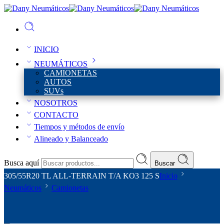
INICIO
NEUMÁTICOS
CAMIONETAS
AUTOS
SUVs
NOSOTROS
CONTACTO
Tiempos y métodos de envío
Alineado y Balanceado
Busca aquí
Buscar
305/55R20 TL ALL-TERRAIN T/A KO3 125 S
Inicio
Neumáticos
Camionetas