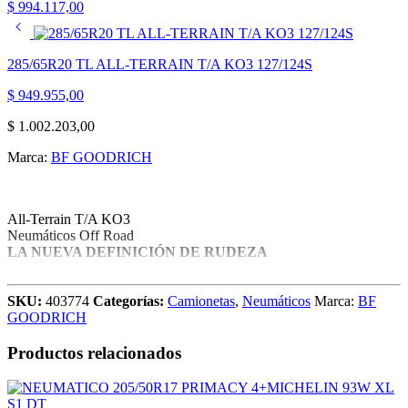
$
994.117,00
285/65R20 TL ALL-TERRAIN T/A KO3 127/124S
$
949.955,00
$
1.002.203,00
Marca:
BF GOODRICH
All-Terrain T/A KO3
Neumáticos Off Road
LA NUEVA DEFINICIÓN DE RUDEZA
LA LLANTA TODO TERRENO MÁS RUDA CON NUEVA
TECNOLOGÍA LISTA PARA APLASTAR A LA
SKU:
403774
Categorías:
Camionetas
,
Neumáticos
Marca:
BF
COMPETENCIA.
GOODRICH
CONSTRUIDA PARA DURAR
Productos relacionados
DISEÑADA PARA SOBRESALIR