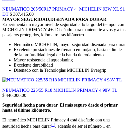
Nuevo compuesto de piso All-Terrain
NEUMATICO 205/50R17 PRIMACY 4+MICHELIN 93W XL S1
DT
$
307.415,00
Formulado para incrementar la duración de las llantas tanto en
MAYOR SEGURIDAD,DISEÑADA PARA DURAR
pavimento como en condiciones fuera de la Carretera.
Experimentá un mayor nivel de seguridad a lo largo del tiempo con
MICHELIN PRIMACY 4+. Diseñado para mantenerte a vos y a tus
BFGoodrich All-Terrain T/A KO3 brinda mayor rudeza y
pasajeros protegidos, kilómetro tras kilómetro.
resistencia a los costados que los competidores.
Neumático MICHELIN, mayor seguridad diseñada para durar
TRACCIÓN TODO TERRENO
Excelente prestaciones de frenado en mojado, hasta el límite
de la profundidad legal de la banda de rodamiento
Laminillas 3D profundas y autobloqueantes / Ranuras para lodo.
Mayor resistencia al aquaplaning
Desarrollados para aumentar el desempeño de tracción en lodo
Excelente durabilidad
y nieve.
Diseñado con la Tecnologías MICHELIN Evergrip
NEUMATICO 225/55 R18 MICHELIN PRIMACY 4 98V TL
$
440.000,00
Seguridad hecha para durar. El más seguro desde el primer
hasta el último kilómetro.
El neumático MICHELIN Primacy 4 está diseñado con una
(1)
seguridad hecha para durar
, además de ser el número 1 en