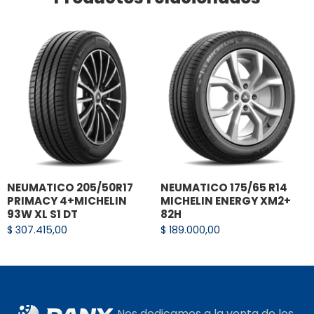
rudeza y resistencia a los costados que los
competidores.
TRACCIÓN TODO TERRENO
Laminillas 3D profundas y autobloqueantes /
Ranuras para lodo.
Desarrollados para aumentar el
desempeño de tracción en lodo y nieve.
NEUMATICO 205/50R17
NEUMATICO 175/65 R14
PRIMACY 4+MICHELIN
MICHELIN ENERGY XM2+
93W XL S1 DT
82H
$
307.415,00
$
189.000,00
Nos dedicamos a la venta de los