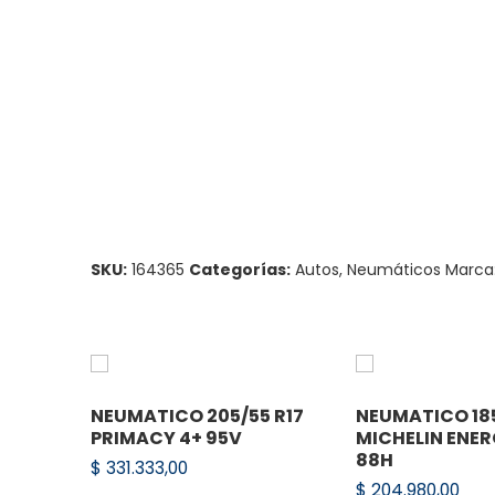
SKU:
164365
Categorías:
Autos
,
Neumáticos
Marca
NEUMATICO 205/55 R17
NEUMATICO 185
PRIMACY 4+ 95V
MICHELIN ENE
88H
$
331.333,00
$
204.980,00