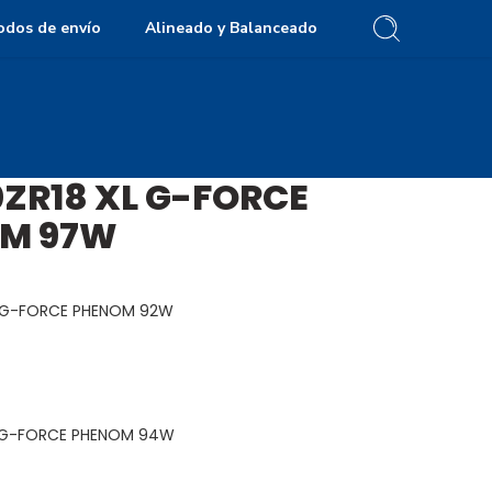
odos de envío
Alineado y Balanceado
ZR18 XL G-FORCE
M 97W
L G-FORCE PHENOM 92W
L G-FORCE PHENOM 94W