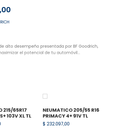
,00
RICH
 de alto desempeño presentada por BF Goodrich,
aximizar el potencial de tu automóvil…
TROL EN TODO MOMENTO.
IANZA EN CADA CURVA DURANTE TODA LA VIDA DE LA
rpora grandes bloques en el hombro para un
ble brindando un desempeño constante,
décadas de experiencia en carreras.
uido del camino gracias al amortiguador de
 215/65R17
NEUMATICO 205/55 R16
NEUMAT
de sus canales transversales.
S+ 103V XL TL
PRIMACY 4+ 91V TL
MICHEL
88V
0
$
232.097,00
$
225.46