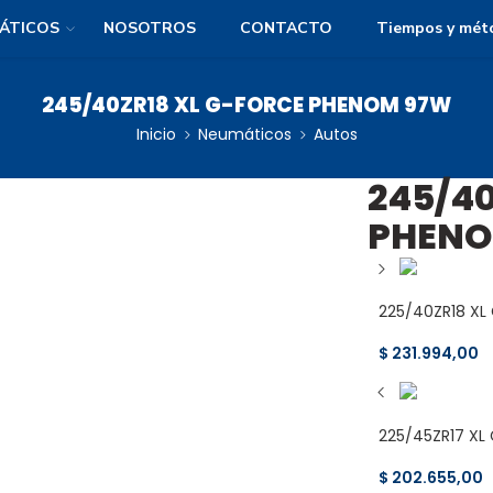
ÁTICOS
NOSOTROS
CONTACTO
Tiempos y mét
245/40ZR18 XL G-FORCE PHENOM 97W
Inicio
Neumáticos
Autos
245/40
PHENO
225/40ZR18 X
$
231.994,00
225/45ZR17 X
$
202.655,00