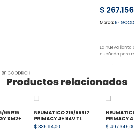
$
267.156
Marca:
BF GOOD
La nueva llanta
diseñada para m
MANTÉN EL CON
SIENTE LA CONF
:
BF GOODRICH
Productos relacionados
LLANTA
El diseño inco
curveo confia
inspirado por 
Reducción de r
/65 R15
NEUMATICO 215/55R17
NEUMATICO
sonido dentro 
RGY XM2+
PRIMACY 4+ 94V TL
PRIMACY 4 
$
335.114,00
$
497.345,0